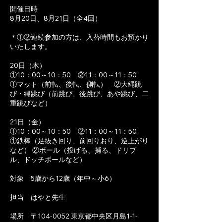
開催日時 ​
​8月​20日、​8月​21日（全​4回）
＊①②連続参加の方は、入替時間もお預かり
いたします。
​20日（​木）
①10：00～10：50 ②11：00～11：50
①マット（前転、後転、側転） ②大縄跳
び・縄跳び（前跳び、後跳び、あや跳び、二
重跳びなど）​​​​​​​​​​
​21日（​金）
①10：00～10：50 ②11：00～11：50
①鉄棒（足抜き回り、前回りおり​、逆上がり
など） ​②ボール（投げる、捕る、ドリブ
ル、ドッチボールなど）
対象 5歳から​12歳（年中～小​6）
​担当 はやと先生
場所 〒104-0052 東京都中央区月島1-1-