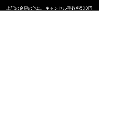
上記の金額の他に、キャンセル手数料500円
を頂戴いたします。
連絡先
Japan, Tokyo, 中央区月島１−１−8 CITTAビ
ル
03-4363-4434
info@macaron-club.tukishiama.com
​マカロン体操教室月島校
〒104-0052 東京都中央区月島1-1-8CITTAビル7階